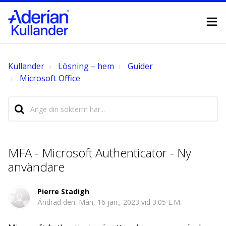
Kullander
Lösning – hem
Guider
Microsoft Office
MFA - Microsoft Authenticator - Ny
användare
Pierre Stadigh
Ändrad den: Mån, 16 jan., 2023 vid 3:05 E.M.